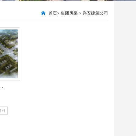
首页
>
集团风采
>
兴安建筑公司
…
/1