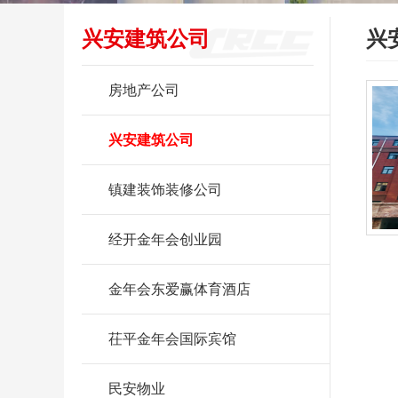
兴安建筑公司
兴
房地产公司
兴安建筑公司
镇建装饰装修公司
经开金年会创业园
金年会东爱赢体育酒店
茌平金年会国际宾馆
民安物业