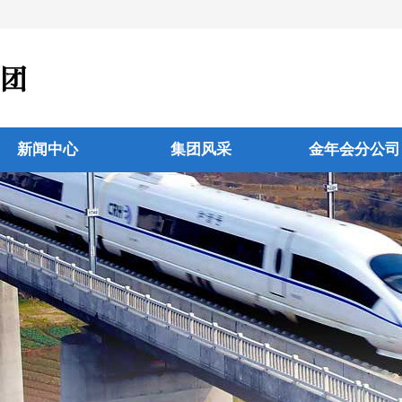
新闻中心
集团风采
金年会分公司