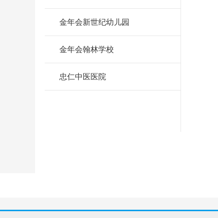
金年会新世纪幼儿园
金年会翰林学校
忠仁中医医院