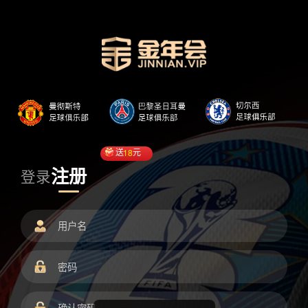
送
18
元
注册
登录