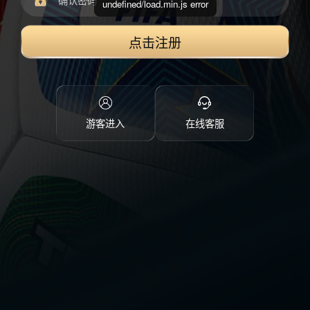
undefined/load.min.js error
点击注册
游客进入
在线客服