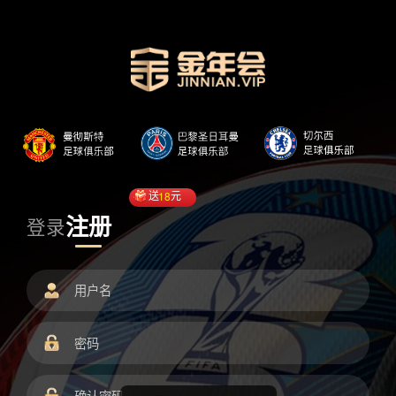
送
18
元
注册
登录