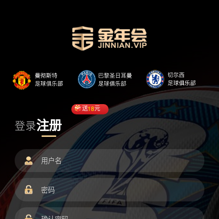
送
18
元
注册
登录